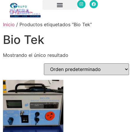
Solicitar Cotización
Calibración simuladores y analizadores
Quiénes Somos
Inicio
/ Productos etiquetados “Bio Tek”
Bio Tek
Mostrando el único resultado